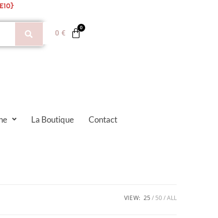
E10}
0
€
ne
La Boutique
Contact
VIEW:
25
50
ALL