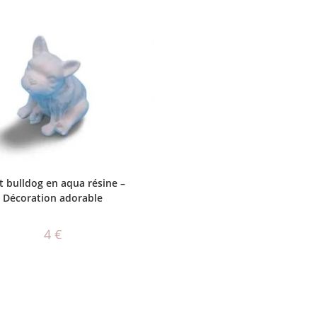
AJOUTER AU PANIER
t bulldog en aqua résine –
Décoration adorable
4
€