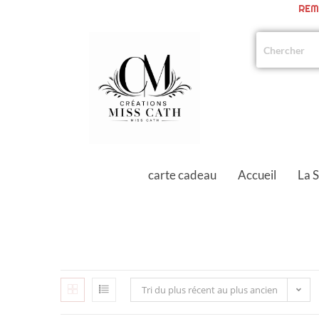
REM
carte cadeau
Accueil
La 
Tri du plus récent au plus ancien