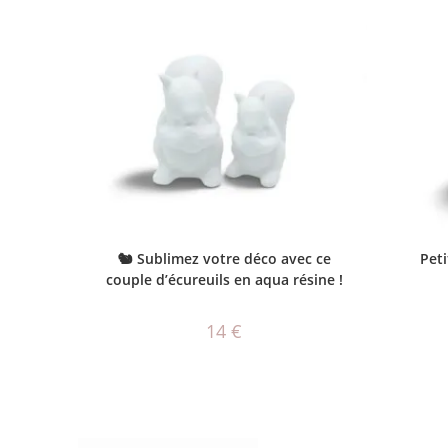
AJOUTER AU PANIER
🐿️ Sublimez votre déco avec ce
Peti
couple d’écureuils en aqua résine !
14
€