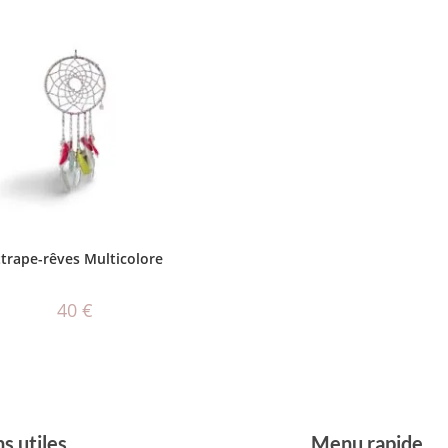
AJOUTER AU PANIER
ttrape-rêves Multicolore
40
€
ns utiles
Menu rapide