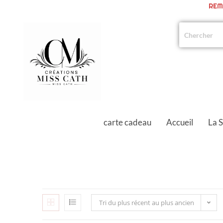
REM
carte cadeau
Accueil
La 
Tri du plus récent au plus ancien