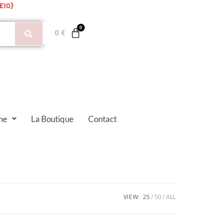
E10}
0
€
ne
La Boutique
Contact
VIEW:
25
50
ALL