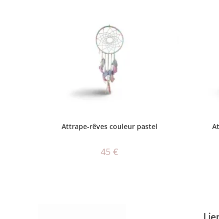
AJOUTER AU PANIER
Attrape-rêves couleur pastel
A
45
€
Lie