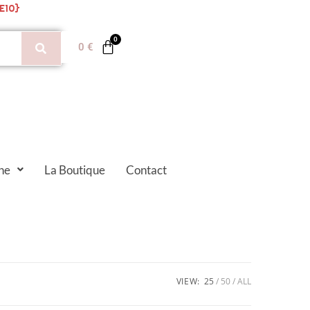
E10}
0
€
ne
La Boutique
Contact
VIEW:
25
50
ALL