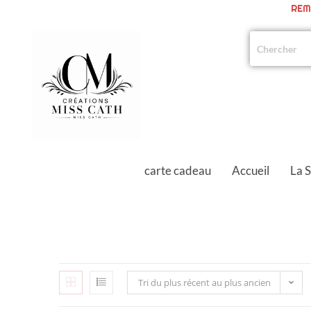
REM
carte cadeau
Accueil
La 
Tri du plus récent au plus ancien