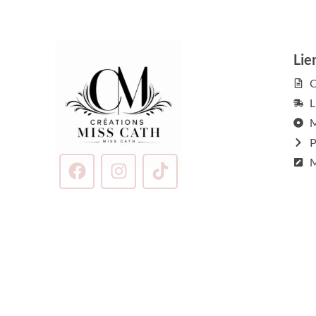
Lie
C
L
M
P
M