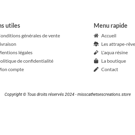
ns utiles
Menu rapide
onditions générales de vente
Accueil
ivraison
Les attrape-rêv
entions légales
L'aqua résine
olitique de confidentialité
La boutique
on compte
Contact
Copyright © Tous droits réservés 2024 - misscathetsescreations.store