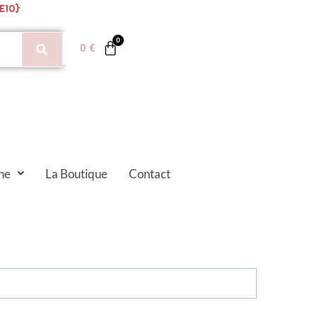
E10}
0
€
ne
La Boutique
Contact