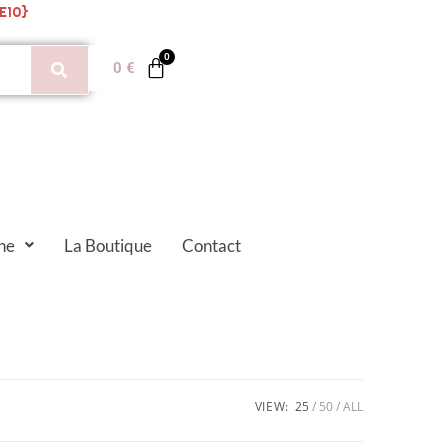
E10}
0
€
ne
La Boutique
Contact
VIEW:
25
50
ALL