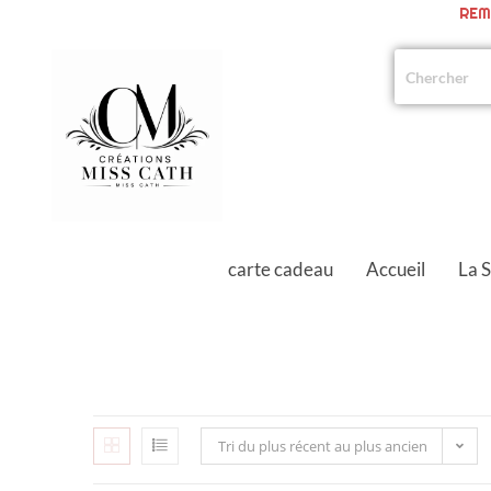
REM
carte cadeau
Accueil
La 
Tri du plus récent au plus ancien