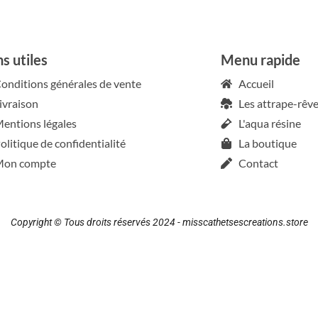
ns utiles
Menu rapide
onditions générales de vente
Accueil
ivraison
Les attrape-rêv
entions légales
L'aqua résine
olitique de confidentialité
La boutique
on compte
Contact
Copyright © Tous droits réservés 2024 - misscathetsescreations.store