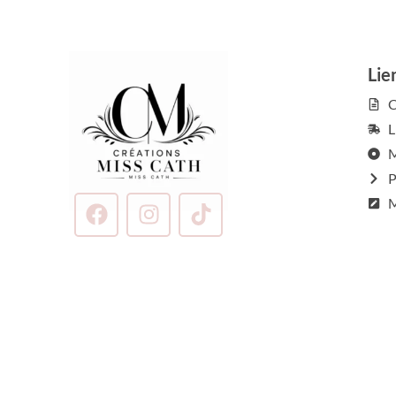
Lie
C
L
M
P
M