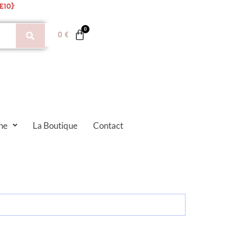
E10}
0
€
ne
La Boutique
Contact