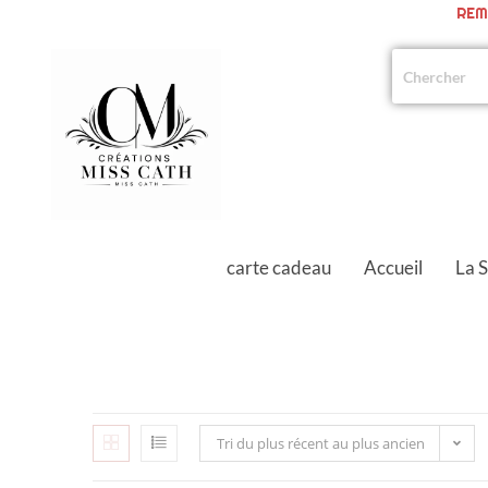
REM
carte cadeau
Accueil
La 
Tri du plus récent au plus ancien