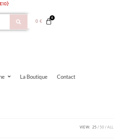
E10}
0
€
ne
La Boutique
Contact
VIEW:
25
50
ALL