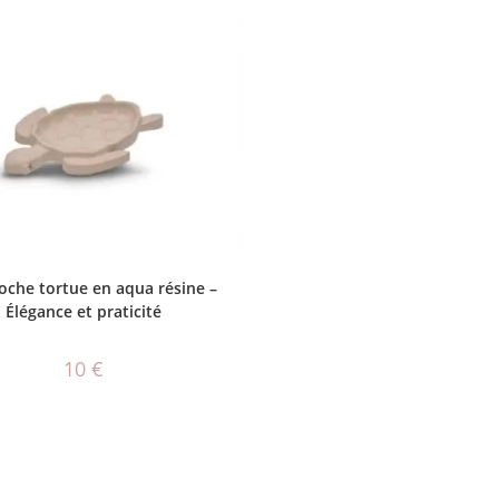
AJOUTER AU PANIER
oche tortue en aqua résine –
Élégance et praticité
10
€