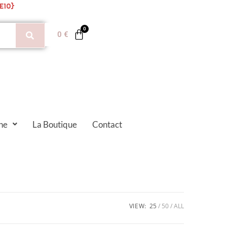
E10}
0
€
ne
La Boutique
Contact
VIEW:
25
50
ALL