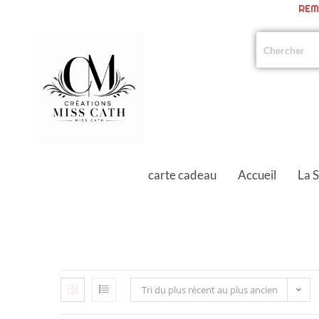
REM
carte cadeau
Accueil
La 
Tri du plus récent au plus ancien