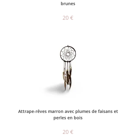
brunes
20
€
AJOUTER AU PANIER
Attrape-rêves marron avec plumes de faisans et
perles en bois
20
€