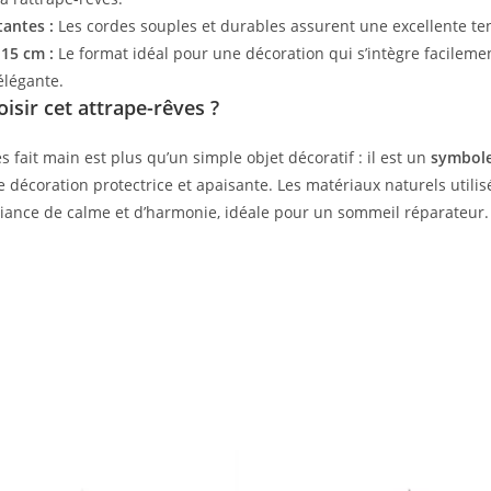
tantes :
Les cordes souples et durables assurent une excellente ten
15 cm :
Le format idéal pour une décoration qui s’intègre facilemen
élégante.
isir cet attrape-rêves ?
s fait main est plus qu’un simple objet décoratif : il est un
symbole
décoration protectrice et apaisante. Les matériaux naturels utilisé
ance de calme et d’harmonie, idéale pour un sommeil réparateur.