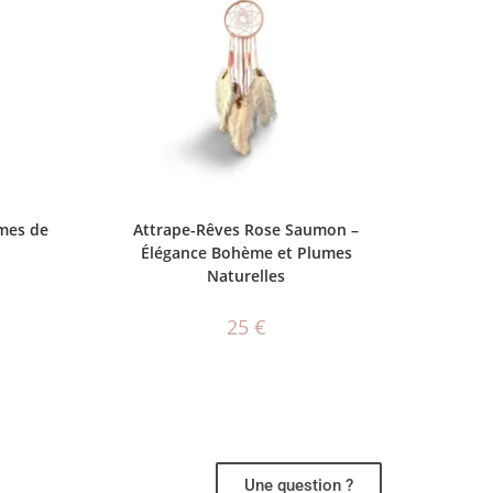
AJOUTER AU PANIER
umes de
Attrape-Rêves Rose Saumon –
Élégance Bohème et Plumes
Naturelles
25
€
Une question ?