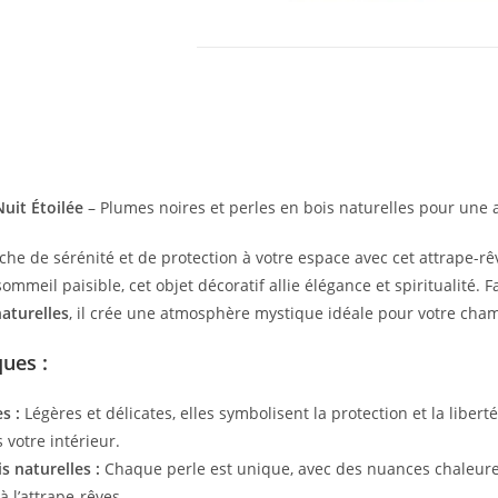
uit Étoilée
– Plumes noires et perles en bois naturelles pour une
che de sérénité et de protection à votre espace avec cet attrape-r
sommeil paisible, cet objet décoratif allie élégance et spiritualité.
naturelles
, il crée une atmosphère mystique idéale pour votre cham
ques :
s :
Légères et délicates, elles symbolisent la protection et la liber
 votre intérieur.
s naturelles :
Chaque perle est unique, avec des nuances chaleure
 l’attrape-rêves.