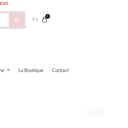
E10}
0
€
ne
La Boutique
Contact