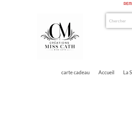
REM
carte cadeau
Accueil
La 