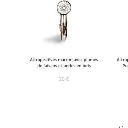
AJOUTER AU PANIER
Attrape-rêves marron avec plumes
Attra
de faisans et perles en bois
Pu
20
€