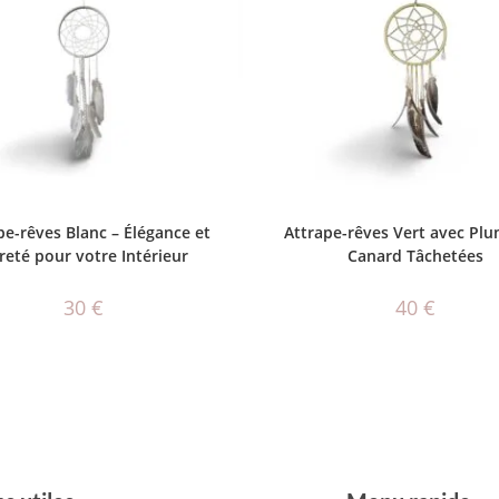
AJOUTER AU PANIER
AJOUTER AU PANIER
pe-rêves Blanc – Élégance et
Attrape-rêves Vert avec Pl
reté pour votre Intérieur
Canard Tâchetées
30
€
40
€