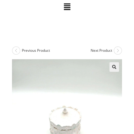
Previous Product
Next Product
🔍