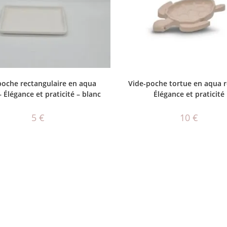
AJOUTER AU PANIER
AJOUTER AU PANIER
poche rectangulaire en aqua
Vide-poche tortue en aqua r
– Élégance et praticité – blanc
Élégance et praticité
5
€
10
€