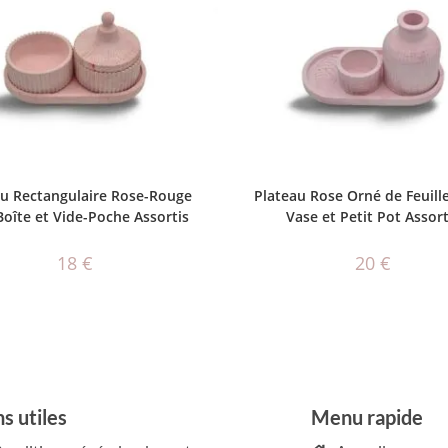
AJOUTER AU PANIER
AJOUTER AU PANIER
au Rectangulaire Rose-Rouge
Plateau Rose Orné de Feuill
Boîte et Vide-Poche Assortis
Vase et Petit Pot Assort
18
€
20
€
ns utiles
Menu rapide