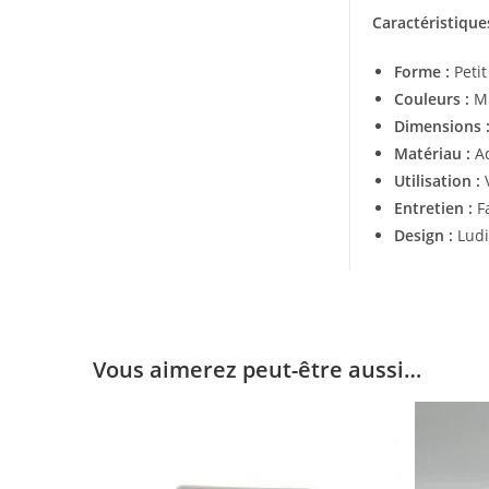
Caractéristiques
Forme :
Peti
Couleurs :
Mu
Dimensions 
Matériau :
Aq
Utilisation :
V
Entretien :
Fa
Design :
Ludiq
Vous aimerez peut-être aussi…