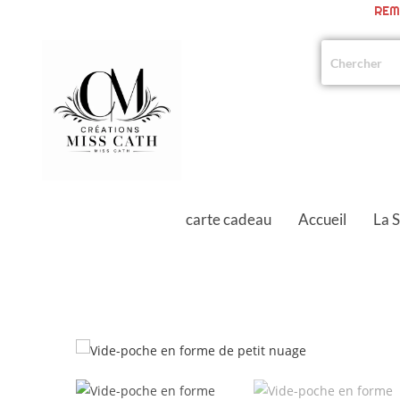
REM
carte cadeau
Accueil
La 