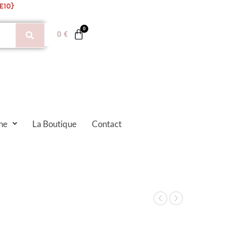
E10}
0
€
ne
La Boutique
Contact