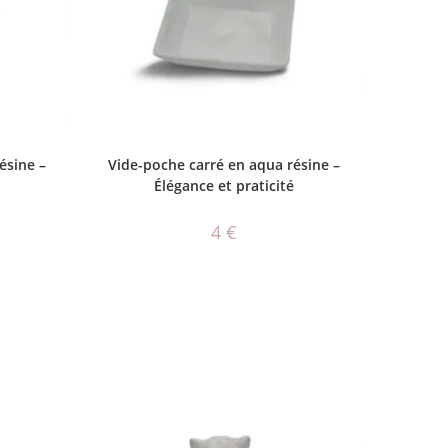
CHOIX DES OPTIONS
ésine –
Vide-poche carré en aqua résine –
Élégance et praticité
4
€