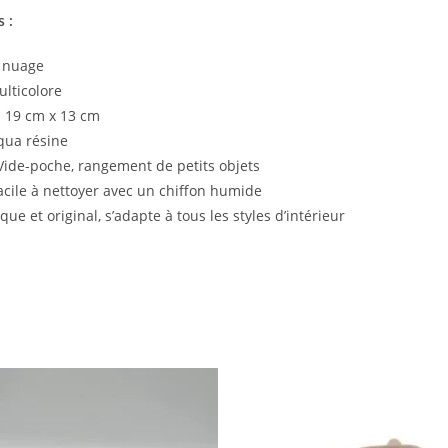
 :
t nuage
lticolore
:
19 cm x 13 cm
ua résine
ide-poche, rangement de petits objets
cile à nettoyer avec un chiffon humide
ue et original, s’adapte à tous les styles d’intérieur