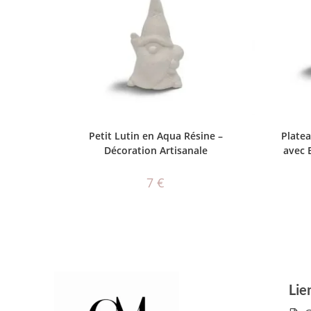
AJOUTER AU PANIER
Petit Lutin en Aqua Résine –
Plate
Décoration Artisanale
avec 
7
€
Lie