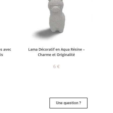
CHOIX DES OPTIONS
es avec
Lama Décoratif en Aqua Résine –
is
Charme et Originalité
6
€
Une question ?