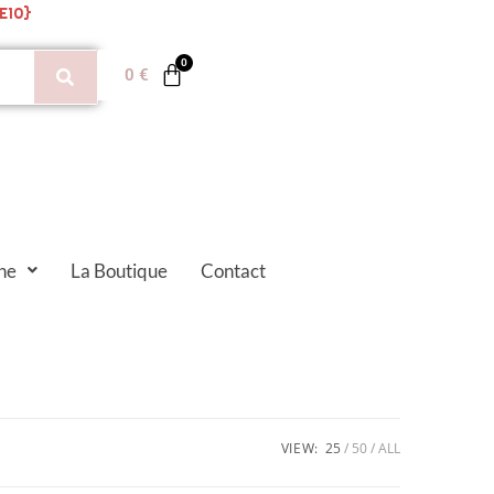
E10}
0
€
ne
La Boutique
Contact
VIEW:
25
50
ALL