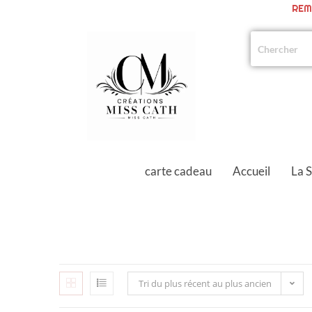
REM
carte cadeau
Accueil
La 
Tri du plus récent au plus ancien